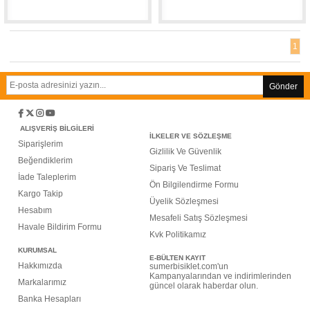
1
Gönder
ALIŞVERİŞ BİLGİLERİ
İLKELER VE SÖZLEŞME
Siparişlerim
G
izlilik Ve Güvenlik
Beğendiklerim
Sipariş Ve Teslimat
İade Taleplerim
Ön Bilgilendirme Formu
Kargo Takip
Üyelik Sözleşmesi
Hesabım
Mesafeli Satış Sözleşmesi
Havale Bildirim Formu
Kvk Politikamız
KURUMSAL
E-BÜLTEN KAYIT
Hakkımızda
sumerbisiklet.com'un
Kampanyalarından ve indirimlerinden
M
arkalarımız
güncel olarak haberdar olun.
Banka Hesapları