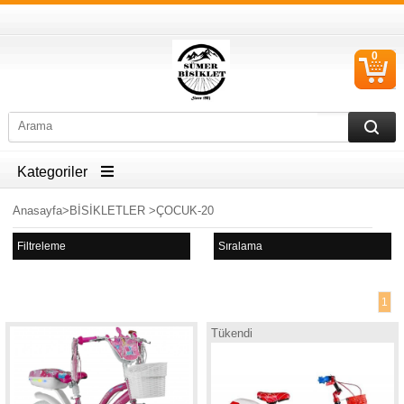
0
S
Ü
Kategoriler
Anasayfa
>
BİSİKLETLER
>
ÇOCUK-20
Filtreleme
Sıralama
1
Tükendi