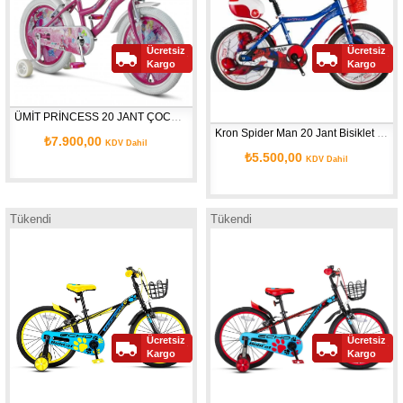
Ücretsiz
Ücretsiz
Kargo
Kargo
ÜMİT PRİNCESS 20 JANT ÇOCUK BİSİKLETİ
Kron Spider Man 20 Jant Bisiklet ( 6-9 Yaş Için ) Lisanslı - 2 yıl garantili
₺7.900,00
KDV Dahil
₺5.500,00
KDV Dahil
Tükendi
Tükendi
Ücretsiz
Ücretsiz
Kargo
Kargo