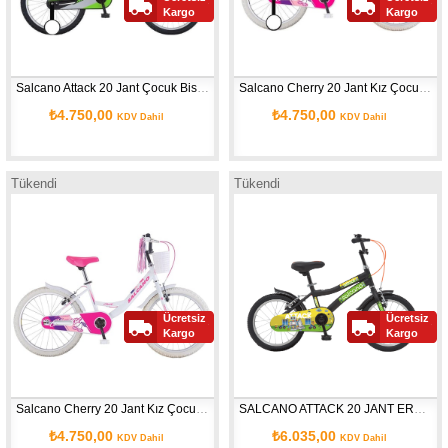
Kargo
Kargo
Salcano Attack 20 Jant Çocuk Bisikleti (120/140 cm boy) Siyah Yeşil
Salcano Cherry 20 Jant Kız Çocuk Bisikleti Pembe Beyaz
₺4.750,00
₺4.750,00
KDV Dahil
KDV Dahil
Tükendi
Tükendi
Ücretsiz
Ücretsiz
Kargo
Kargo
Salcano Cherry 20 Jant Kız Çocuk Bisikleti Beyaz Pembe
SALCANO ATTACK 20 JANT ERKEK ÇOCUK BİSİKLETİ SİYAH YEŞİL
₺4.750,00
₺6.035,00
KDV Dahil
KDV Dahil