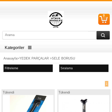
0
S
Ü
Kategoriler
Anasayfa
>
YEDEK PARÇALAR
>
SELE BORUSU
Filtreleme
Sıralama
1
Tükendi
Tükendi