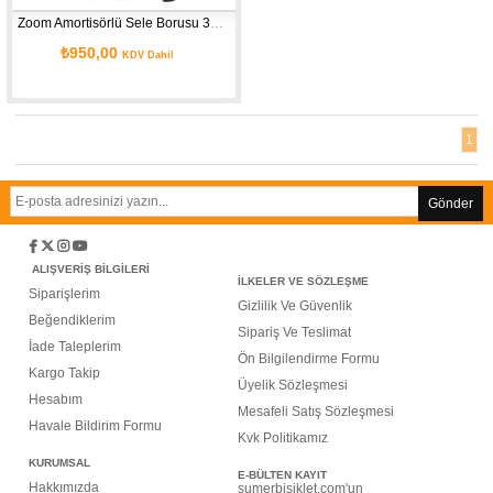
Zoom Amortisörlü Sele Borusu 31.6 mm
₺950,00
KDV Dahil
1
Gönder
ALIŞVERİŞ BİLGİLERİ
İLKELER VE SÖZLEŞME
Siparişlerim
G
izlilik Ve Güvenlik
Beğendiklerim
Sipariş Ve Teslimat
İade Taleplerim
Ön Bilgilendirme Formu
Kargo Takip
Üyelik Sözleşmesi
Hesabım
Mesafeli Satış Sözleşmesi
Havale Bildirim Formu
Kvk Politikamız
KURUMSAL
E-BÜLTEN KAYIT
Hakkımızda
sumerbisiklet.com'un