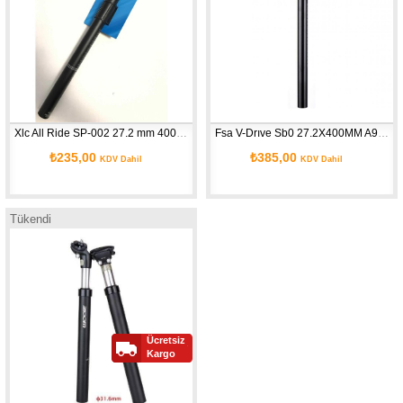
Xlc All Ride SP-002 27.2 mm 400 mm 00 mm Sele Sapi
Fsa V-Drıve Sb0 27.2X400MM A9 192-0067033050 Sele Borusu
₺235,00
₺385,00
KDV Dahil
KDV Dahil
Tükendi
Ücretsiz
Kargo