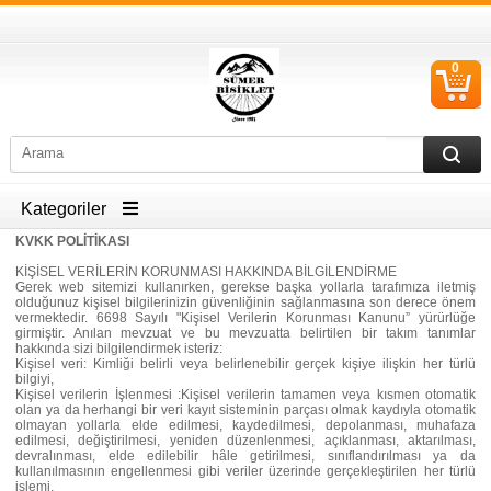
0
S
Ü
Kategoriler
KVKK POLİTİKASI
KİŞİSEL VERİLERİN KORUNMASI HAKKINDA BİLGİLENDİRME
Gerek web sitemizi kullanırken, gerekse başka yollarla tarafımıza iletmiş
olduğunuz kişisel bilgilerinizin güvenliğinin sağlanmasına son derece önem
vermektedir. 6698 Sayılı "Kişisel Verilerin Korunması Kanunu” yürürlüğe
girmiştir. Anılan mevzuat ve bu mevzuatta belirtilen bir takım tanımlar
hakkında sizi bilgilendirmek isteriz:
Kişisel veri: Kimliği belirli veya belirlenebilir gerçek kişiye ilişkin her türlü
bilgiyi,
Kişisel verilerin İşlenmesi :Kişisel verilerin tamamen veya kısmen otomatik
olan ya da herhangi bir veri kayıt sisteminin parçası olmak kaydıyla otomatik
olmayan yollarla elde edilmesi, kaydedilmesi, depolanması, muhafaza
edilmesi, değiştirilmesi, yeniden düzenlenmesi, açıklanması, aktarılması,
devralınması, elde edilebilir hâle getirilmesi, sınıflandırılması ya da
kullanılmasının engellenmesi gibi veriler üzerinde gerçekleştirilen her türlü
işlemi,