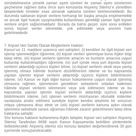
sürülebilmesine yönelik zaman aşımı süreleri ile zaman aşımı sürelerinin
geçmesine rağmen daha önce aynı konularda Alışveriş Sitemiz’e yöneltilen
taleplerdeki örnekler esas alınarak saklama süreleri belirlenmektedir. Bu
durumda saklanan kişisel verilere herhangi bir başka amaçla erişilmemekte
ve ancak ilgili hukuki uyuşmazlıkta kullanılması gerektiği zaman ilgili kişisel
verilere erişim sağlanmaktadır. Burada da bahsi geçen süre sona erdikten
sonra kişisel veriler silinmekte, yok edilmekte veya anonim hale
getirilmektedir.
7. Kişisel Veri Sahibi Olarak Müşterilerin Hakları:
Kanun’un 11. maddesi uyarınca veri sahipleri; (i) kendileri ile ilgili kişisel veri
işlenip işlenmediğini öğrenme, (ii) kişisel verileri işlenmişse buna ilişkin bilgi
talep etme, (iii) kişisel verilerin işlenme amacını ve bunların amacına uygun
kullanılıp kullanılmadığını öğrenme, (iv) yurt içinde veya yurt dışında kişisel
verilerin aktarıldığı üçüncü kişileri bilme, (v) kişisel verilerin eksik veya yanlış
işlenmiş olması hâlinde bunların düzeltilmesini isteme ve bu kapsamda
yapılan işlemin kişisel verilerin aktarıldığı üçüncü kişilere bildirilmesini
isteme, (vi) Kanun ve ilgili diğer kanun hükümlerine uygun olarak işlenmiş
olmasına rağmen, işlenmesini gerektiren sebeplerin ortadan kalkması
hâlinde kişisel verilerin silinmesini veya yok edilmesini isteme ve bu
kapsamda yapılan işlemin kişisel verilerin aktarıldığı üçüncü kişilere
bildirilmesini isteme, (vii) işlenen verilerin münhasıran otomatik sistemler
vasıtasıyla analiz edilmesi suretiyle kişinin kendisi aleyhine bir sonucun
ortaya çıkmasına itiraz etme ve (viii) kişisel verilerin kanuna aykırı olarak
işlenmesi sebebiyle zarara uğraması hâlinde zararın giderilmesini talep etme
haklarına sahiptir.
Söz konusu hakların kullanımına ilişkin talepler, kişisel veri sahipleri Alışveriş
Sitemiz Tarafından 6698 sayılı Kanun Kapsamında belirtilen yöntemlerle
iletilebilecektir. Alışveriş sitemiz söz konusu talepleri değerlendirerek 30 gün
içerisinde sonuçlandıracaktır.