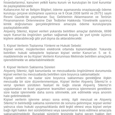
hissedarlarımız, kanunen yetkili kamu kurum ve kuruluşları ile özel kurumlar
ile paylaşılabilecektir.
Kullanıcının Ad ve İletişim Bilgileri, ödeme aşamasında onaylayacağı ödeme
kuruluşu çerçeve sözleşmesi uyarınca ve 9 Ocak 2008 tarihli ve 26751 sayılı
Resmi Gazete’de yayımlanan Suç Gelirlerinin Aklanmasının ve Terörün
Finansmanının Önlenmesine Dair Tedbirler Hakkında Yönetmelik uyarınca
kimlik doğrulaması gerçekleştirilmesi amacıyla ödeme kuruluşlarıyla
paylaşılabilecektir.
Alışveriş Sitemiz, kişisel verileri yukarıda belirtilen amaçlar dahilinde, 6698
sayılı Kanun’da öngörülen şartları sağlamak koşulu ile yurt içinde üçüncü
kişilere aktarabileceği gibi yurt dışına da aktarabilecektir.
5. Kişisel Verilerin Toplanma Yöntemi ve Hukuki Sebebi:
Kişisel veriler, müşterilerden elektronik ortamda toplanmaktadır. Yukarıda
belirtilen hukuki sebeplerle toplanan kişisel veriler Kanun’un 5. ve 6.
maddelerinde ve bu Kişisel Verilerin Korunması Metninde belirtilen amaçlarla
işlenebilmekte ve aktarılabilmektedir.
6. Kişisel Verilerin Saklanma Süreleri
Alışveriş Sitemiz, ilgili kanunlarda ve mevzuatlarda öngörülmesi durumunda
kişisel verileri bu mevzuatlarda belirtilen süre boyunca saklamaktadır.
Kişisel verilerin ne kadar süre boyunca saklanması gerektiğine ilişkin
mevzuatta bir süre düzenlenmemişse, Kişisel Veriler Alışveriş Sitemiz’in o
veriyi işlerken yürütülen faaliyet ile bağlı olarak Alışveriş Sitemiz’in
uygulamaları ve ticari yaşamının teamülleri uyarınca işlenmesini gerektiren
süre kadar işlenmekte daha sonra silinmekte, yok edilmekte veya anonim
hale getirilmektedir.
Kişisel verilerin işlenme amacı sona ermiş; ilgili mevzuat ve Alışveriş
Sitemiz’in belirlediği saklama sürelerinin de sonuna gelinmişse; kişisel veriler
yalnızca olası hukuki uyuşmazlıklarda delil teşkil etmesi veya kişisel veriye
bağlı ilgili hakkın ileri sürülebilmesi veya savunmanın tesis edilmesi amacıyla
saklanabilmektedir. Buradaki sürelerin tesisinde bahsi geçen hakkın ileri