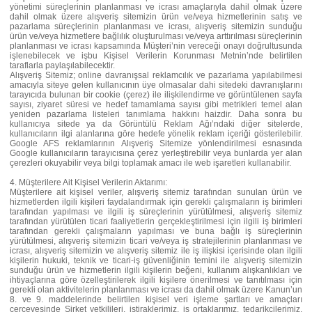
yönetimi süreçlerinin planlanması ve icrası amaçlarıyla dahil olmak üzere
dahil olmak üzere alışveriş sitemizin ürün ve/veya hizmetlerinin satış ve
pazarlama süreçlerinin planlanması ve icrası, alışveriş sitemizin sunduğu
ürün ve/veya hizmetlere bağlılık oluşturulması ve/veya arttırılması süreçlerinin
planlanması ve icrası kapsamında Müşteri’nin vereceği onayı doğrultusunda
işlenebilecek ve işbu Kişisel Verilerin Korunması Metnin’nde belirtilen
taraflarla paylaşılabilecektir.
Alışveriş Sitemiz; online davranışsal reklamcılık ve pazarlama yapılabilmesi
amacıyla siteye gelen kullanıcının üye olmasalar dahi sitedeki davranışlarını
tarayıcıda bulunan bir cookie (çerez) ile ilişkilendirme ve görüntülenen sayfa
sayısı, ziyaret süresi ve hedef tamamlama sayısı gibi metrikleri temel alan
yeniden pazarlama listeleri tanımlama hakkını haizdir. Daha sonra bu
kullanıcıya sitede ya da Görüntülü Reklam Ağı’ndaki diğer sitelerde,
kullanıcıların ilgi alanlarına göre hedefe yönelik reklam içeriği gösterilebilir.
Google AFS reklamlarının Alışveriş Sitemize yönlendirilmesi esnasında
Google kullanıcıların tarayıcısına çerez yerleştirebilir veya bunlarda yer alan
çerezleri okuyabilir veya bilgi toplamak amacı ile web işaretleri kullanabilir.
4. Müşterilere Ait Kişisel Verilerin Aktarımı:
Müşterilere ait kişisel veriler, alışveriş sitemiz tarafından sunulan ürün ve
hizmetlerden ilgili kişileri faydalandırmak için gerekli çalışmaların iş birimleri
tarafından yapılması ve ilgili iş süreçlerinin yürütülmesi, alışveriş sitemiz
tarafından yürütülen ticari faaliyetlerin gerçekleştirilmesi için ilgili iş birimleri
tarafından gerekli çalışmaların yapılması ve buna bağlı iş süreçlerinin
yürütülmesi, alışveriş sitemizin ticari ve/veya iş stratejilerinin planlanması ve
icrası, alışveriş sitemizin ve alışveriş sitemiz ile iş ilişkisi içerisinde olan ilgili
kişilerin hukuki, teknik ve ticari-iş güvenliğinin temini ile alışveriş sitemizin
sunduğu ürün ve hizmetlerin ilgili kişilerin beğeni, kullanım alışkanlıkları ve
ihtiyaçlarına göre özelleştirilerek ilgili kişilere önerilmesi ve tanıtılması için
gerekli olan aktivitelerin planlanması ve icrası da dahil olmak üzere Kanun’un
8. ve 9. maddelerinde belirtilen kişisel veri işleme şartları ve amaçları
çerçevesinde Şirket yetkilileri, iştiraklerimiz, iş ortaklarımız, tedarikçilerimiz,