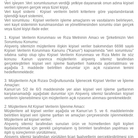
Veri işleyen :Veri sorumlusunun verdiği yetkiye dayanarak onun adına kişisel
verileri işleyen gerçek veya tüzel kişiyi,
Veri kayıt sistemi : Kişisel verilerin belirli kriterlere göre yapılandırılarak
işlendiği kayıt sistemini,
Veri sorumlusu : Kişisel verilerin işleme amaçlarını ve vasıtalarını belirleyen,
veri kayıt sisteminin kurulmasından ve yönetilmesinden sorumlu olan gerçek
veya tüzel kişiyi ifade eder.
1. Kişisel Verilerin Korunması ve Rıza Metninin Amacı ve Şirketimizin Veri
Sorumlusu Konumu:
Alışveriş sitemizin müşterilere ilişkin kişisel veriler bakımından 6698 sayılı
Kişisel Verilerin Korunması Kanunu ("Kanun”) kapsamında "veri sorumlusu”
sıfatına sahip olup işbu Kişisel Verilerin Korunması ve Rıza Metni ile söz
konusu Kanun uyarınca müşterilerin alışveriş sitemiz tarafından
gerçekleştirilen kişisel veri işleme faaliyetleri hakkında aydınlatılması ve
aşağıda 3. maddede belirtilen durumlar için açık rızalarının temini
hedeflenmektedir.
3. Müşterilerin Açık Rızası Doğrultusunda İşlenecek Kişisel Veriler ve İşleme
Amaçları:
Kanun’un 5/2 ile 6/3 maddesinde yer alan kişisel veri işleme şartlarının
karşılanamadığı aşağıdaki durumlar için Alışveriş sitemiz tarafından kişisel
verilerin işlenebilmesi için müşterilerin açık rızasının alınması gerekmektedir.
2. Müşterilere Ait Kişisel Verilerin İşlenme Amacı:
Müşterilere ait kişisel veriler aşağıda ve Kanun’un 5. ve 6. maddelerinde
belirtilen kişisel veri işleme şartları ve amaçları çerçevesinde işlenmektedir.
Müşterilere ait kişisel veriler;
Alışveriş sitemiz tarafından sunulan ürün ve hizmetlerden ilgili kişileri
faydalandırmak için gerekli çalışmaların iş birimleri tarafından yapılması ve
ilgili iş süreçlerinin yürütülmesi,
Alışveriş sitemiz tarafından yürütülen ticari faaliyetlerin gerçekleştirilmesi için