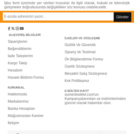
İşbu form üzerinde yer verilen hususlar ile ilgili olarak, hukuki ve teknolojik
gelişmeler doğrultusunda değişiklikler söz konusu olabilecektir.
Gönder
ALIŞVERİŞ BİLGİLERİ
İLKELER VE SÖZLEŞME
Siparişlerim
G
izlilik Ve Güvenlik
Beğendiklerim
Sipariş Ve Teslimat
İade Taleplerim
Ön Bilgilendirme Formu
Kargo Takip
Üyelik Sözleşmesi
Hesabım
Mesafeli Satış Sözleşmesi
Havale Bildirim Formu
Kvk Politikamız
KURUMSAL
E-BÜLTEN KAYIT
Hakkımızda
sumerbisiklet.com'un
Kampanyalarından ve indirimlerinden
M
arkalarımız
güncel olarak haberdar olun.
Banka Hesapları
M
ağzamızdan Kareler
İletişim