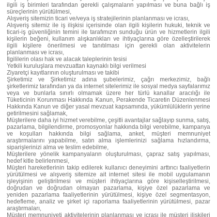
ilgili iş birimleri tarafından gerekli çalışmaların yapılması ve buna bağlı iş
süreçlerinin yürütülmesi,
Alışveriş sitemizin ticari ve/veya iş stratejilerinin planlanması ve icrası,
Alışveriş sitemiz ile iş ilişkisi içerisinde olan ilgili kişilerin hukuki, teknik ve
ticari-iş güvenliğinin temini ile tarafımızın sunduğu ürün ve hizmetlerin ilgili
kişilerin beğeni, kullanım alışkanlıkları ve ihtiyaçlarına göre özelleştirilerek
ilgili kişilere önerilmesi ve tanıtılması için gerekli olan aktivitelerin
planlanması ve icrası,
İlgililerin olası hak ve alacak taleplerinin tesisi
Yetkili kuruluşlara mevzuattan kaynaklı bilgi verilmesi
Ziyaretçi kayıtlarının oluşturulması ve takibi
Şirketimiz ve Şirketimiz adına şubelerimiz, çağrı merkezimiz, bağlı
şirketlerimiz tarafından ya da internet sitelerimiz ile sosyal medya sayfalarımız
veya ve bunlarla sınırlı olmamak üzere her türlü kanallar aracılığı ile
Tüketicinin Korunması Hakkında Kanun, Perakende Ticaretin Düzenlenmesi
Hakkında Kanun ve diğer yasal mevzuat kapsamında, yükümlülüklerin yerine
getirilmesini sağlamak,
Müşterilere daha iyi hizmet verebilme, çeşitli avantajlar sağlayıp sunma, satış,
pazarlama, bilgilendirme, promosyonlar hakkında bilgi verebilme, kampanya
ve koşulları hakkında bilgi sağlama, anket, müşteri memnuniyet
araştırmalarını yapabilme, satın alma işlemlerinizi sağlama hızlandırma,
siparişlerinizi alma ve teslim edebilme,
Müşterilere yönelik kampanyaların oluşturulması, çapraz satış yapılması,
hedef kitle belirlenmesi,
Müşteri hareketlerinin takip edilerek kullanıcı deneyimini arttırıcı faaliyetlerin
yürütülmesi ve alışveriş sitemize ait internet sitesi ile mobil uygulamanın
işleyişinin geliştirilmesi ve müşteri ihtiyaçlarına göre kişiselleştirilmesi,
doğrudan ve doğrudan olmayan pazarlama, kişiye özel pazarlama ve
yeniden pazarlama faaliyetlerinin yürütülmesi, kişiye özel segmentasyon,
hedefleme, analiz ve şirket içi raporlama faaliyetlerinin yürütülmesi, pazar
araştırmaları,
Müşteri memnuniyeti aktivitelerinin planlanması ve icrası ile müşteri ilişkileri