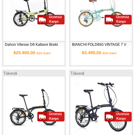
Ücretsiz
Ücretsiz
Kargo
Kargo
Dahon Vitesse D8 Katlanır Bisiklet Su Yeşili
BIANCHI FOLDING VİNTAGE 7 VİTESLİ KATLANIR BİSİKLET 20 JANT
₺25.900,00
₺3.499,00
KDV Dahil
KDV Dahil
Tükendi
Tükendi
Ücretsiz
Ücretsiz
Kargo
Kargo