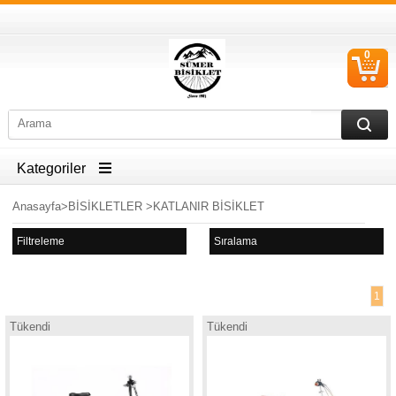
0
S
Ü
Kategoriler
Anasayfa
>
BİSİKLETLER
>
KATLANIR BİSİKLET
Filtreleme
Sıralama
1
Tükendi
Tükendi