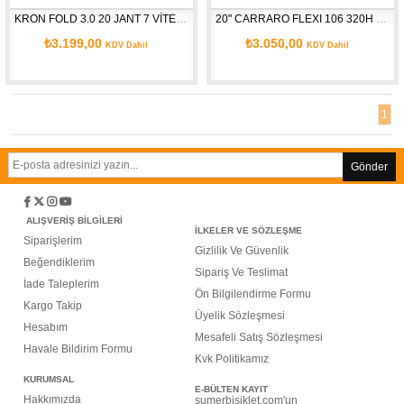
KRON FOLD 3.0 20 JANT 7 VİTES V FREN 2022
20" CARRARO FLEXI 106 320H 6-V VB METALİK-ANTRASİT-SİYAH-SARI
₺3.199,00
₺3.050,00
KDV Dahil
KDV Dahil
1
Gönder
ALIŞVERİŞ BİLGİLERİ
İLKELER VE SÖZLEŞME
Siparişlerim
G
izlilik Ve Güvenlik
Beğendiklerim
Sipariş Ve Teslimat
İade Taleplerim
Ön Bilgilendirme Formu
Kargo Takip
Üyelik Sözleşmesi
Hesabım
Mesafeli Satış Sözleşmesi
Havale Bildirim Formu
Kvk Politikamız
KURUMSAL
E-BÜLTEN KAYIT
Hakkımızda
sumerbisiklet.com'un